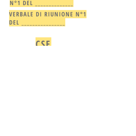
N°1 DEL ______________
VERBALE DI RIUNIONE N°1
DEL ________________
CSE
VERBALE DI SOPRALLUOGO
N°1 DEL ______________
Rossino Architettura di Rossino
Alessandro, Architetto Ambientale
Sezione B/a
Iscritto all'Ordine degli Architetti di Biella
al num.374