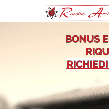
BONUS ED
RIQU
RICHIED