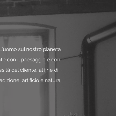
ll'uomo sul nostro pianeta
zate con il paesaggio e con
tà del cliente, al fine di
dizione, artificio e natura,