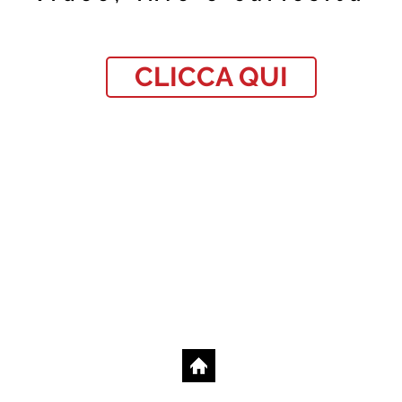
CLICCA QUI
chitettura di Rossino Alessandro, Architetto Ambientale 
Iscritto all'Ordine degli Architetti di Biella al num.374
Biella (BI)