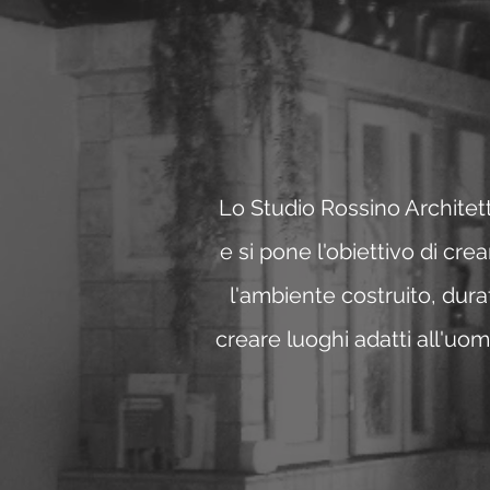
Lo Studio Rossino Architett
e
si pone l'obiettivo di cre
l'ambiente costruito, dura
creare luoghi adatti all'uom