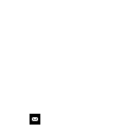
Sezione B/a
rossinoarchitettura@gmail.com