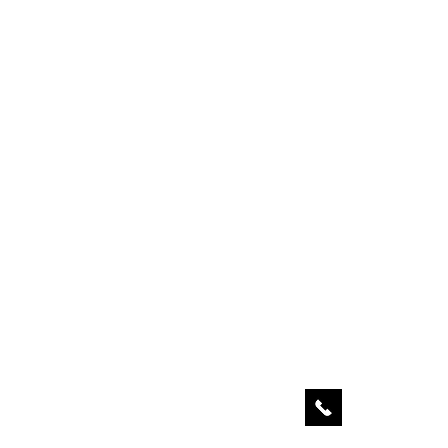
Rossino Ar
339 3836817