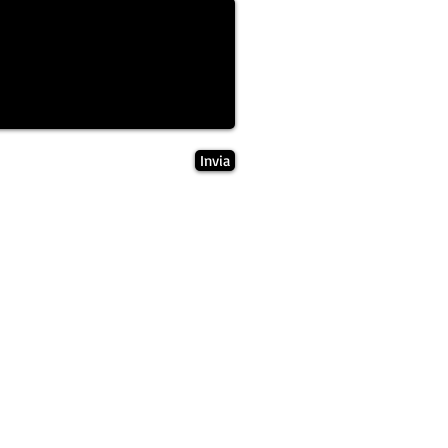
Invia